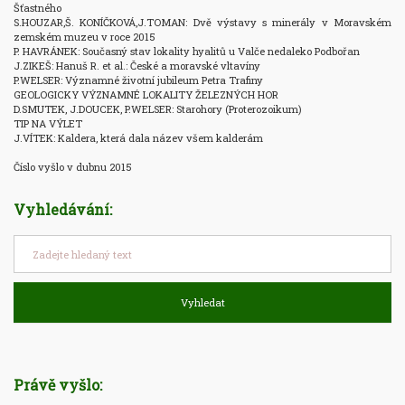
Šťastného

S.HOUZAR,Š. KONÍČKOVÁ,J.TOMAN: Dvě výstavy s minerály v Moravském 
zemském muzeu v roce 2015 

P. HAVRÁNEK: Současný stav lokality hyalitů u Valče nedaleko Podbořan

J.ZIKEŠ: Hanuš R. et al.: České a moravské vltavíny

P.WELSER: Významné životní jubileum Petra Trafiny

GEOLOGICKY VÝZNAMNÉ LOKALITY ŽELEZNÝCH HOR

D.SMUTEK, J.DOUCEK, P.WELSER: Starohory (Proterozoikum)

TIP NA VÝLET

J.VÍTEK: Kaldera, která dala název všem kalderám

Číslo vyšlo v dubnu 2015
Vyhledávání:
Vyhledat
Právě vyšlo: