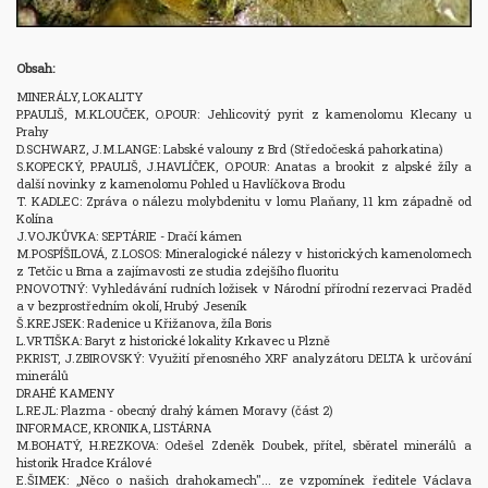
Obsah:
MINERÁLY, LOKALITY

P.PAULIŠ, M.KLOUČEK, O.POUR: Jehlicovitý pyrit z kamenolomu Klecany u 
Prahy

D.SCHWARZ, J.M.LANGE: Labské valouny z Brd (Středočeská pahorkatina)

S.KOPECKÝ, P.PAULIŠ, J.HAVLÍČEK, O.POUR: Anatas a brookit z alpské žíly a 
další novinky z kamenolomu Pohled u Havlíčkova Brodu 

T. KADLEC: Zpráva o nálezu molybdenitu v lomu Plaňany, 11 km západně od 
Kolína

J.VOJKŮVKA: SEPTÁRIE - Dračí kámen

M.POSPÍŠILOVÁ, Z.LOSOS: Mineralogické nálezy v historických kamenolomech 
z Tetčic u Brna a zajímavosti ze studia zdejšího fluoritu

P.NOVOTNÝ: Vyhledávání rudních ložisek v Národní přírodní rezervaci Praděd 
a v bezprostředním okolí, Hrubý Jeseník

Š.KREJSEK: Radenice u Křižanova, žíla Boris

L.VRTIŠKA: Baryt z historické lokality Krkavec u Plzně

P.KRIST, J.ZBIROVSKÝ: Využití přenosného XRF analyzátoru DELTA k určování 
minerálů

DRAHÉ KAMENY

L.REJL: Plazma - obecný drahý kámen Moravy (část 2)

INFORMACE, KRONIKA, LISTÁRNA

M.BOHATÝ, H.REZKOVA: Odešel Zdeněk Doubek, přítel, sběratel minerálů a 
historik Hradce Králové 

E.ŠIMEK: „Něco o našich drahokamech"... ze vzpomínek ředitele Václava 