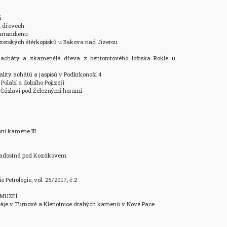


dřevech

arrandienu

zerských štěrkopísků u Bakova nad Jizerou

acháty a zkamenělá dřeva z bentonitového ložiska Rokle u 
ty achátů a jaspisů v Podkrkonoší 4  

labí a dolního Pojizeří

áslavi pod Železnými horami 

í kamene III

dostná pod Kozákovem 

 Petrologie, vol. 25/2017, č.2 

MUZEÍ

áje v Turnově a Klenotnice drahých kamenů v Nové Pace