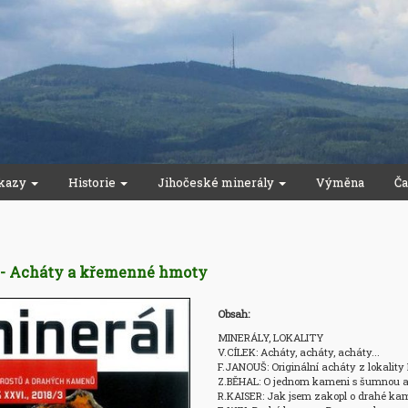
kazy
Historie
Jihočeské minerály
Výměna
Ča
 - Acháty a křemenné hmoty
Obsah:
MINERÁLY, LOKALITY

V.CÍLEK: Acháty, acháty, acháty... 

F.JANOUŠ: Originální acháty z lokality 
Z.BĚHAL: O jednom kameni s šumnou ar
R.KAISER: Jak jsem zakopl o drahé kam