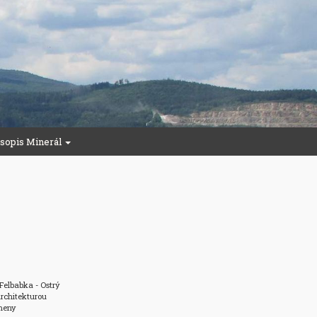
sopis Minerál
Felbabka - Ostrý

chitekturou

eny 
