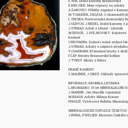
E.WIK: Drahé kameny Broumovska

Š.KREJSEK: Moje výpravy za acháty

A.ŠANOVEC: Příběhy zapsané v kameni
M.TOMÁŠEK, D.KLESA: O zkamenělých 
L.TRESKA: Proterozoické stromatolity B
J.ULRYCH, J.RIEDEL: Drahé kameny z ji
J.STRNAD: Achát z Libuně - Libuňák

M.ŘEHOŘ, J.SVEJKOVSKÝ: Kalcitové 
Kadaně

O.NESVARBA: Známé i méně známé lokali
J.STRNAD: Acháty z náplavů středního Po
V.CHADRABA: Křemenné hmoty z okolí Č
F.ČÁP: Nerosty Broumovské kotliny 

J.TVRDÝ: Silicity z Belize

DRAHÉ KAMENY

Z.MALÍNEK, J.ZIKEŠ: Základy zpracován
INFORMACE, KRONIKA, LISTÁRNA

L.HROMÁDKO: 35 let MINERALKLUBU Ra
J.MANDÍK: Jan Mandík vzpomíná

M.KRAUS: Acháty Milana Krause

P.PAULIŠ: Vyšel nový Bulletin Mineralogie
MINERALOGICKÉ EXPOZICE ČESKÝCH 
J.BUBAL, P.WELSER: Muzeum Českého r