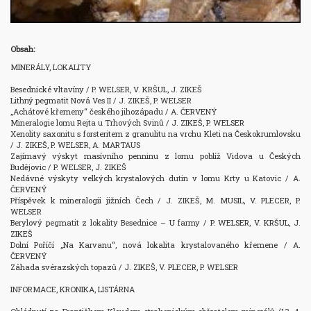
Obsah:
MINERÁLY, LOKALITY

Besednické vltavíny / P. WELSER, V. KRŠUL, J. ZIKEŠ

Lithný pegmatit Nová Ves II / J. ZIKEŠ, P. WELSER

„Achátové křemeny“ českého jihozápadu / A. ČERVENÝ

Mineralogie lomu Rejta u Trhových Svinů / J. ZIKEŠ, P. WELSER

Xenolity saxonitu s forsteritem z granulitu na vrchu Kleti na Českokrumlovsku 
/ J. ZIKEŠ, P. WELSER, A. MARTAUS

Zajímavý výskyt masívního penninu z lomu poblíž Vidova u Českých 
Budějovic / P. WELSER, J. ZIKEŠ

Nedávné výskyty velkých krystalových dutin v lomu Krty u Katovic / A. 
ČERVENÝ

Příspěvek k mineralogii jižních Čech / J. ZIKEŠ, M. MUSIL, V. PLECER, P. 
WELSER

Berylový pegmatit z lokality Besednice – U farmy / P. WELSER, V. KRŠUL, J. 
ZIKEŠ

Dolní Poříčí „Na Karvanu“, nová lokalita krystalovaného křemene / A. 
ČERVENÝ

Záhada svérazských topazů / J. ZIKEŠ, V. PLECER, P. WELSER

INFORMACE, KRONIKA, LISTÁRNA
