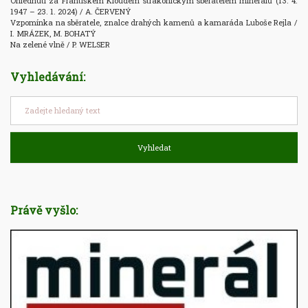
Ohlédnutí za Františkem Kloudem strakonickým sběratelem minerálů (13. 4. 
1947 – 23. 1. 2024) / A. ČERVENÝ

Vzpomínka na sběratele, znalce drahých kamenů a kamaráda Luboše Rejla / 
I. MRÁZEK, M. BOHATÝ

Vyhledávání:
Vyhledat
Právě vyšlo: