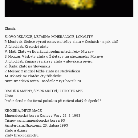
Obsah:
SLOVO REDAKCE, LISTÁRNA MINERALOGIE, LOKALITY 

P. Morávek: Stoleté výročí obnovení téžby zlata v Čechách - a jak dál? 

J. Litochleb: Křepické zlato 

V. Mátl: Zlato ve fluviálních sedimentech řeky Moravy 

S. Houzar: Výskyty zlata u Želetavy na jihozápadní Moravě 

J. Litochleb: Zajímavé nálezy zlata v jílovském revíru 

R. Ďuďa: Zlato na Slovenskú 

P. Mošna: O možné těžbě zlata na Nedvědicku 

M. Bohatý: Ve zlatém čtyiřúhelníku 

Numismatická rarita - medaile z ryzího telluru

DRAHÉ KAMENY, ŠPERKAŘSTVÍ, LITHOTERAPIE 

Zlato

Proč zelená nebo černá pokožka při nošení zlatých šperků?

KRONIKA, INFORMACE

Mineralogická burza Karlovy Vary 29. 5. 1993

Tišnov, jarní mineralogická burza 93

Amsterdam; Nizozemí, 25. dubna 1993

Zlato a džínsy

Zlatý hřeb jídelníčku
