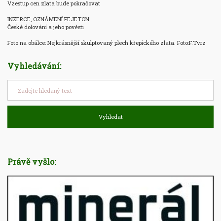
Vzestup cen zlata bude pokračovat

INZERCE, OZNÁMENÍ FEJETON

České dolování a jeho pověsti

Foto na obálce: Nejkrásnější skulptovaný plech křepického zlata. Foto:F.Tvrz
Vyhledávání:
Vyhledat
Právě vyšlo: