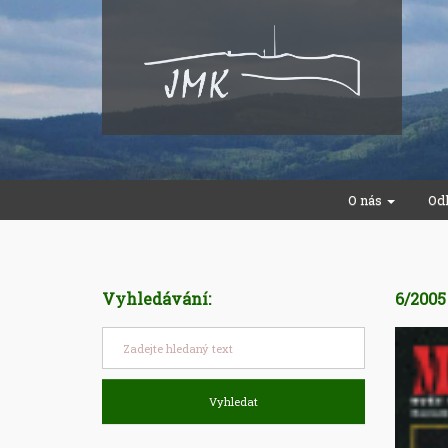
O nás
Od
Vyhledávání:
6/200
Vyhledat