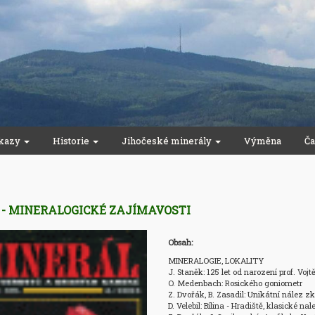
kazy
Historie
Jihočeské minerály
Výměna
Ča
5 - MINERALOGICKÉ ZAJÍMAVOSTI
Obsah:
MINERALOGIE, LOKALITY

J. Staněk: 125 let od narození prof. Vojt
O. Medenbach: Rosického goniometr 

Z. Dvořák, B. Zasadil: Unikátní nález z
D. Velebil: Bílina - Hradiště, klasické na