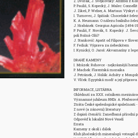
Z. Dvořák, J. Svejkovský: Amfibol z Ko
P. Pauliš, S. Kopecký, J. Malec: Connelli
J. Zikeš, P. Welser, A. Martaus: Výskyt 
I. Turnovec, J. Spišiak: Choceňské želez
K. A. Neumann: O nálezu fosilního žele
J. Hrabánek: Georgius Agricola (1494-15
P. Pauliš, F. Novák, 5. Kopecký. J. Še
poli Rožná-Olší? 

J. Stankovič: Apatit od Filipova v Slove
F. Fediuk: Výprava za riebeckitem 

I. Kynický, O. Jaroš: Akvamaríny z leg
DRAHÉ KAMENY

I. Mrázek: Rohovce - nejkrásnější horni
P. Machek: Florentská mozaika

J. Petránek, J. Holák: Acháty z Mongols
V. Vlček: Egyptská modř a její příprava

INFORMACE, LISTÁRNA

Ohlédnutí za XXX. ročníkem mezinárod
Významné jubileum RNDr. A. Pfeiferové

Ztráta České speleologické společnosti - 
Z nové (a zánovní) literatury

Z dopisů čtenářů: Zanedbaná přírodní 
Odpověď k lokalitě Nové Veselí

Errata

Kameny z okolí i dálek

Klub jihočeských mineralogů vstoupil d