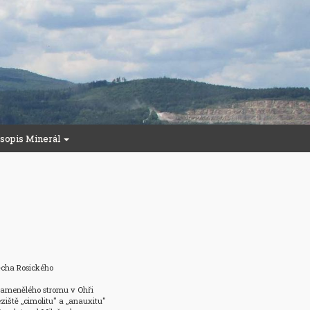
sopis Minerál
ěcha Rosického 

kamenělého stromu v Ohři 

leziště „cimolitu" a „anauxitu" 
