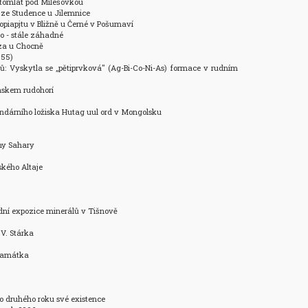
stomlat pod Milešovkou 

t ze Studence u Jilemnice 

copiapjtu v Bližně u Černé v Pošumaví 

o - stále záhadné 

za u Chocně 

55) 

vců: Vyskytla se „pětiprvková" (Ag-Bi-Co-Ni-As) formace v rudním 
nskem rudohorí 

endárního ložiska Hutag uul ord v Mongolsku

ny Sahary

kého Altaje

ní expozice minerálů v Tišnově

V. Stárka

památka

o druhého roku své existence
