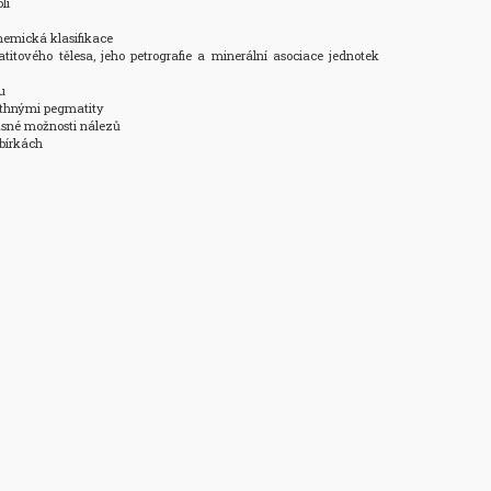
í

hemická klasifikace

itového tělesa, jeho petrografie a minerální asociace jednotek 


lithnými pegmatity

asné možnosti nálezů

bírkách
