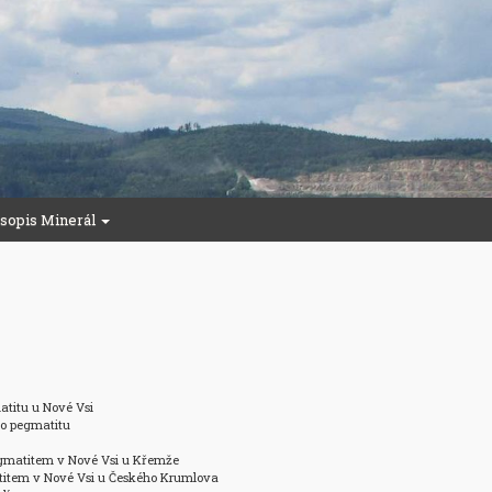
sopis Minerál
atitu u Nové Vsi

o pegmatitu

egmatitem v Nové Vsi u Křemže

titem v Nové Vsi u Českého Krumlova
