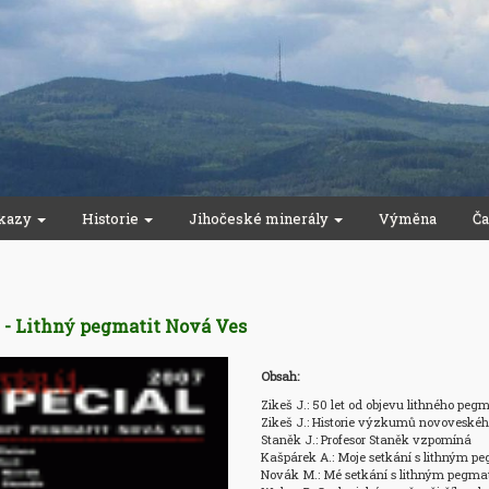
kazy
Historie
Jihočeské minerály
Výměna
Ča
 - Lithný pegmatit Nová Ves
Obsah:
Zikeš J.: 50 let od objevu lithného pegm
Zikeš J.: Historie výzkumů novoveskéh
Staněk J.: Profesor Staněk vzpomíná

Kašpárek A.: Moje setkání s lithným p
Novák M.: Mé setkání s lithným pegma