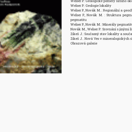
Welser P.: Geologické poměry širšího okol
Welser P.: Geologie lokality

Welser P., Novák M..: Regionální a geoc
Welser P., Novák M. : Struktura pegmat
pegmatitu

Welser P., Novák M.: Minerály pegmatitu
Novák M., Welser P.: Srovnání s jinými 
Zikeš J.: Současný stav lokality a souč
Zikeš J.. Nová Ves v mineralogických s
Obrazová galerie