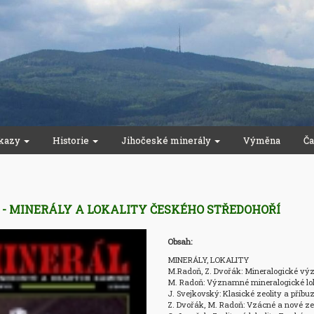
kazy
Historie
Jihočeské minerály
Výměna
Ča
9 - MINERÁLY A LOKALITY ČESKÉHO STŘEDOHOŘÍ
Obsah:
MINERÁLY, LOKALITY

M.Radoň, Z. Dvořák: Mineralogické výzk
M. Radoň: Významné mineralogické loka
J. Svejkovský: Klasické zeolity a příbu
Z. Dvořák, M. Radoň: Vzácné a nové zeo