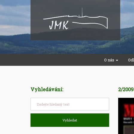
O nás
Od
Vyhledávání:
2/200
Vyhledat