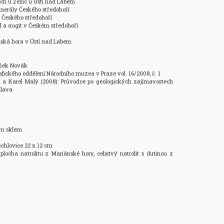
rch u Žežic u Ústí nad Labem

nerály Českého středohoří

Českého středohoří

l a augit v Českém středohoří

nská hora v Ústí nad Labem

išek Novák

rafického oddělení Národního muzea v Praze vol. 16/2008, č. 1

cl a Karel Malý (2008): Průvodce po geologických zajímavostech 
lava

ým sklem

Těchlovice 22 x 12 cm

locha natrolitu z Mariánské hory, celistvý natrolit s dutinou z 