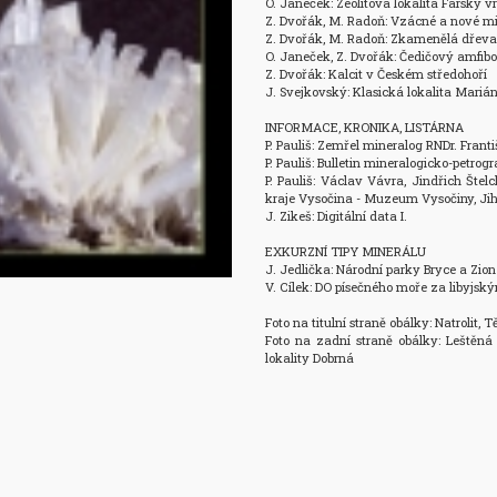
O. Janeček: Zeolitová lokalita Farský v
Z. Dvořák, M. Radoň: Vzácné a nové mi
Z. Dvořák, M. Radoň: Zkamenělá dřeva 
O. Janeček, Z. Dvořák: Čedičový amfibo
Z. Dvořák: Kalcit v Českém středohoří

J. Svejkovský: Klasická lokalita Mariá
INFORMACE, KRONIKA, LISTÁRNA

P. Pauliš: Zemřel mineralog RNDr. Frant
P. Pauliš: Bulletin mineralogicko-petrog
P. Pauliš: Václav Vávra, Jindřich Štel
kraje Vysočina - Muzeum Vysočiny, Jih
J. Zikeš: Digitální data I.

EXKURZNÍ TIPY MINERÁLU

J. Jedlička: Národní parky Bryce a Zion

V. Cílek: DO písečného moře za libyjsk
Foto na titulní straně obálky: Natrolit, 
Foto na zadní straně obálky: Leštěná p
lokality Dobrná