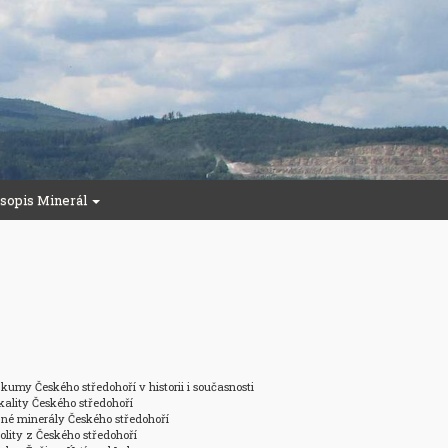
sopis Minerál
umy Českého středohoří v historii i současnosti

lity Českého středohoří

zné minerály Českého středohoří

lity z Českého středohoří
