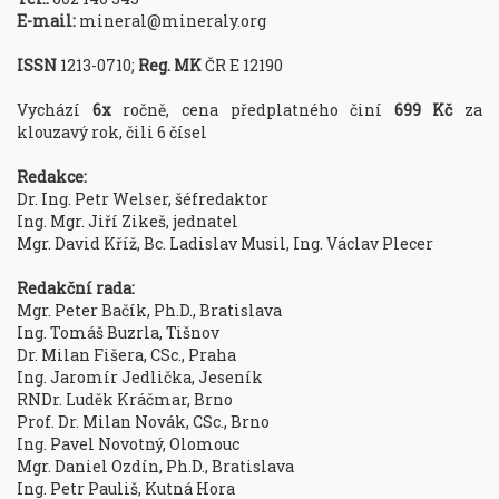
E-mail:
mineral@mineraly.org
ISSN
1213-0710;
Reg. MK
ČR E 12190
Vychází
6x
ročně, cena předplatného činí
699 Kč
za
klouzavý rok, čili 6 čísel
Redakce:
Dr. Ing. Petr Welser, šéfredaktor
Ing. Mgr. Jiří Zikeš, jednatel
Mgr. David Kříž, Bc. Ladislav Musil, Ing. Václav Plecer
Redakční rada:
Mgr. Peter Bačík, Ph.D., Bratislava
Ing. Tomáš Buzrla, Tišnov
Dr. Milan Fišera, CSc., Praha
Ing. Jaromír Jedlička, Jeseník
RNDr. Luděk Kráčmar, Brno
Prof. Dr. Milan Novák, CSc., Brno
Ing. Pavel Novotný, Olomouc
Mgr. Daniel Ozdín, Ph.D., Bratislava
Ing. Petr Pauliš, Kutná Hora