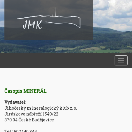
Togg
navi
Časopis MINERÁL
Vydavatel:
Jihočeský mineralogický klub z. s.
Jiráskovo nábřeží 1540/22
370 04 České Budějovice
Tel.:
602 140 345