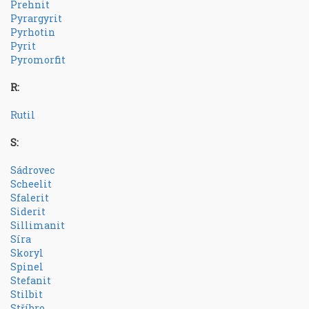
Prehnit
Pyrargyrit
Pyrhotin
Pyrit
Pyromorfit
R:
Rutil
S:
Sádrovec
Scheelit
Sfalerit
Siderit
Sillimanit
Síra
Skoryl
Spinel
Stefanit
Stilbit
Stříbro