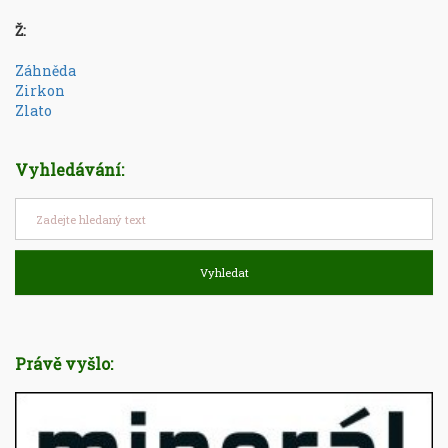
Ž:
Záhněda
Zirkon
Zlato
Vyhledávání:
Vyhledat
Právě vyšlo: