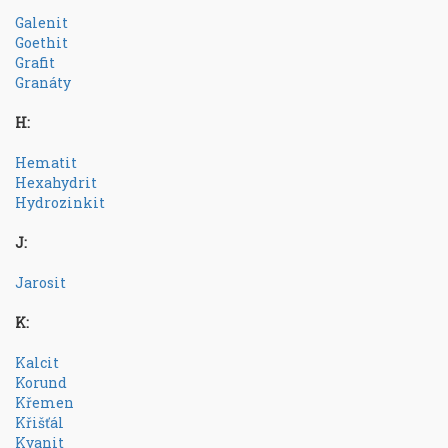
Galenit
Goethit
Grafit
Granáty
H:
Hematit
Hexahydrit
Hydrozinkit
J:
Jarosit
K:
Kalcit
Korund
Křemen
Křišťál
Kyanit