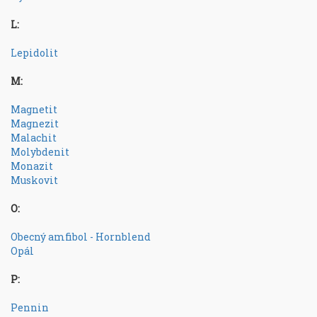
L:
Lepidolit
M:
Magnetit
Magnezit
Malachit
Molybdenit
Monazit
Muskovit
O:
Obecný amfibol - Hornblend
Opál
P:
Pennin