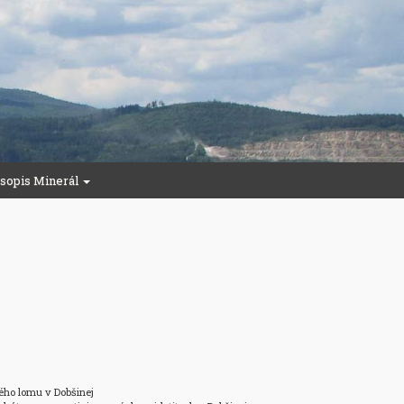
sopis Minerál
vého lomu v Dobšinej
