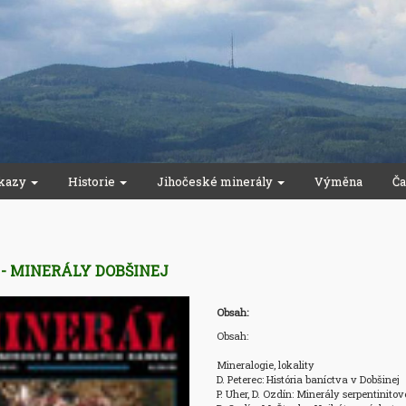
kazy
Historie
Jihočeské minerály
Výměna
Ča
0 - MINERÁLY DOBŠINEJ
Obsah:
Obsah:

Mineralogie, lokality

D. Peterec: História baníctva v Dobšinej

P. Uher, D. Ozdín: Minerály serpentinito