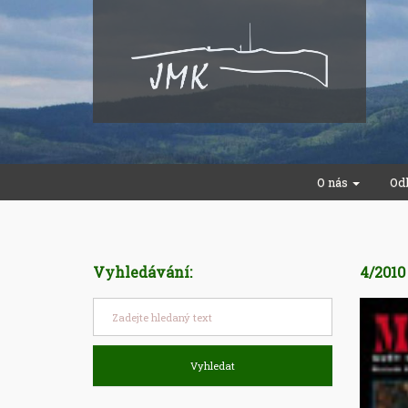
O nás
Od
Vyhledávání:
4/201
Vyhledat