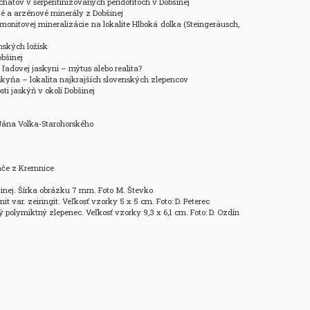
chátov v serpentinizovaných peridotitoch v Dobšinej

vé a arzénové minerály z Dobšinej

monitovej mineralizácie na lokalite Hlboká dolka (Steingeräusch, 
nských ložísk

bšinej

j ľadovej jaskyni – mýtus alebo realita?

skyňa – lokalita najkrajších slovenských zlepencov

i jaskýň v okolí Dobšinej

Jána Volka-Starohorského

náče z Kremnice

bšinej. Šírka obrázku 7 mm. Foto M. Števko

t var. zeiringit. Veľkosť vzorky 5 x 5 cm. Foto: D. Peterec

ý polymiktný zlepenec. Veľkosť vzorky 9,3 x 6,1 cm. Foto: D. Ozdín
