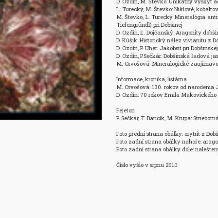
D. Ozdín, M. Števko: Unikátny výskyt a
L. Turecký, M. Števko: Niklové, kobalto
M. Števko, L. Turecký Mineralógia anti
Tiefengründl) pri Dobšinej

D. Ozdín, Ľ. Dojčanský: Aragonity dobši
D. Kúšik: Historický nález vivianitu z Do
D. Ozdín, P. Uher: Jakobsit pri Dobšinske
D. Ozdín, P.Sečkár: Dobšinská ľadová ja
M. Orvošová: Mineralogické zaujímavost
Informace, kronika, listárna

M. Orvošová: 130. rokov od narodenia 
D. Ozdín: 70 rokov Emila Makovického

Fejeton

P. Sečkár, T. Bancík, M. Krupa: Striebor
Foto přední strana obálky: erytrit z Do
Foto zadní strana obálky nahoře: aragoni
Foto zadní strana obálky dole: nalešten
Číslo vyšlo v srpnu 2010