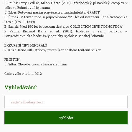
P. Pauliš: Ferry Fediuk, Milan Fišera (2011): Středočeský plutonický komplex v 
odkazu Bohuslava Hejtmana

J. Zikeš: Putování naším pravěkem z nakladatelství GRANIT

E. Šimek: V tomto roce si připomínáme 220 let od narození Jana Svatopluka 
Presla (1791 – 1849)

E. Šimek: Před 190 let byl sepsán „katalog COLLECTION ORYKTOGNOSTICA“

P. Pauliš: Richard Kaňa et al. (2011): Hodruša v zemi baníkov. – 
Banskoštiavnicko-hodrušský banícky spolok v Banskej Štiavnici

EXKURZNÍ TIPY MINERÁLU

R. Klika: Keno Hill - stříbrný revír v kanadském teritoriu Yukon

FEJETON

J. Sitter: Choroba, zvaná láska k šutrům

Číslo vyšlo v lednu 2012
Vyhledávání:
Vyhledat