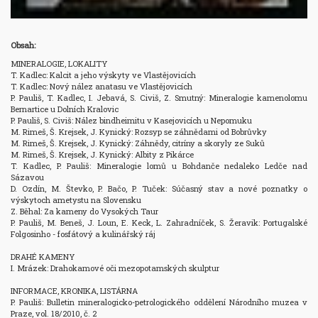
Obsah:
MINERALOGIE, LOKALITY

T. Kadlec: Kalcit a jeho výskyty ve Vlastějovicích

T. Kadlec: Nový nález anatasu ve Vlastějovicích

P. Pauliš, T. Kadlec, I. Jebavá, S. Civiš, Z. Smutný: Mineralogie kamenolomu 
Bernartice u Dolních Kralovic

P. Pauliš, S. Civiš: Nález bindheimitu v Kasejovicích u Nepomuku

M. Rimeš, Š. Krejsek, J. Kynický: Rozsyp se záhnědami od Bobrůvky

M. Rimeš, Š. Krejsek, J. Kynický: Záhnědy, citríny a skoryly ze Suků

M. Rimeš, Š. Krejsek, J. Kynický: Albity z Pikárce

T. Kadlec, P. Pauliš: Mineralogie lomů u Bohdanče nedaleko Ledče nad 
Sázavou

D. Ozdín, M. Števko, P. Bačo, P. Tuček: Súčasný stav a nové poznatky o 
výskytoch ametystu na Slovensku

Z. Běhal: Za kameny do Vysokých Taur

P. Pauliš, M. Beneš, J. Loun, E. Keck, L. Zahradníček, S. Žeravik: Portugalské 
Folgosinho - fosfátový a kulinářský ráj

DRAHÉ KAMENY

I. Mrázek: Drahokamové oči mezopotamských skulptur

INFORMACE, KRONIKA, LISTÁRNA

P. Pauliš: Bulletin mineralogicko-petrologického oddělení Národního muzea v 
Praze, vol. 18/2010, č. 2
