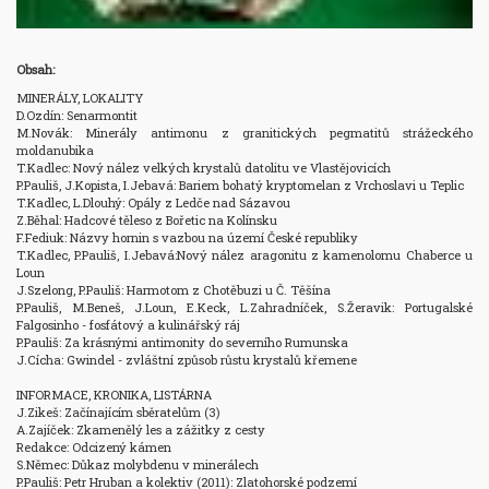
Obsah:
MINERÁLY, LOKALITY

D.Ozdín: Senarmontit

M.Novák: Minerály antimonu z granitických pegmatitů strážeckého 
moldanubika

T.Kadlec: Nový nález velkých krystalů datolitu ve Vlastějovicích

P.Pauliš, J.Kopista, I.Jebavá: Bariem bohatý kryptomelan z Vrchoslavi u Teplic

T.Kadlec, L.Dlouhý: Opály z Ledče nad Sázavou

Z.Běhal: Hadcové těleso z Bořetic na Kolínsku

F.Fediuk: Názvy hornin s vazbou na území České republiky

T.Kadlec, P.Pauliš, I.Jebavá:Nový nález aragonitu z kamenolomu Chaberce u 
Loun

J.Szelong, P.Pauliš: Harmotom z Chotěbuzi u Č. Těšína

P.Pauliš, M.Beneš, J.Loun, E.Keck, L.Zahradníček, S.Žeravik: Portugalské 
Falgosinho - fosfátový a kulinářský ráj

P.Pauliš: Za krásnými antimonity do severního Rumunska

J.Cícha: Gwindel - zvláštní způsob růstu krystalů křemene

INFORMACE, KRONIKA, LISTÁRNA

J.Zikeš: Začínajícím sběratelům (3)

A.Zajíček: Zkamenělý les a zážitky z cesty

Redakce: Odcizený kámen

S.Němec: Důkaz molybdenu v minerálech

P.Pauliš: Petr Hruban a kolektiv (2011): Zlatohorské podzemí
