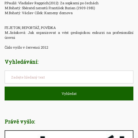
P.Pauliš: Vladislav Rapprich(2012): Za sopkami po čechách

M.Bohatý: Sběratel nerostů František Burian (1909-1981)

M.Bohatý: Václav Cílek: Kameny domova

FEJETON, REPORTÁŽ, POVÍDKA

M.Jirásková: Jak organizovat a vést geologickou exkurzi na profesionální 
úrovni

Číslo vyšlo v červenci 2012
Vyhledávání:
Vyhledat
Právě vyšlo: