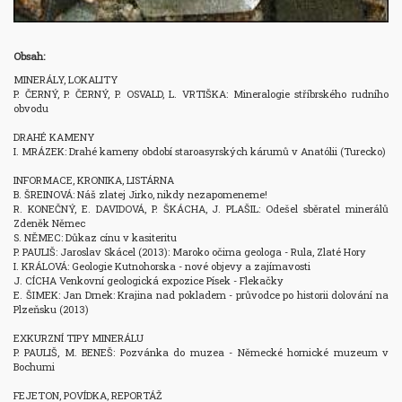
Obsah:
MINERÁLY, LOKALITY

P. ČERNÝ, P. ČERNÝ, P. OSVALD, L. VRTIŠKA: Mineralogie stříbrského rudního 
obvodu

DRAHÉ KAMENY

I. MRÁZEK: Drahé kameny období staroasyrských kárumů v Anatólii (Turecko)

INFORMACE, KRONIKA, LISTÁRNA

B. ŠREINOVÁ: Náš zlatej Jirko, nikdy nezapomeneme! 

R. KONEČNÝ, E. DAVIDOVÁ, P. ŠKÁCHA, J. PLAŠIL: Odešel sběratel minerálů 
Zdeněk Němec

S. NĚMEC: Důkaz cínu v kasiteritu

P. PAULIŠ: Jaroslav Skácel (2013): Maroko očima geologa - Rula, Zlaté Hory

I. KRÁLOVÁ: Geologie Kutnohorska - nové objevy a zajímavosti

J. CÍCHA Venkovní geologická expozice Písek - Flekačky

E. ŠIMEK: Jan Drnek: Krajina nad pokladem - průvodce po historii dolování na 
Plzeňsku (2013)

EXKURZNÍ TIPY MINERÁLU

P. PAULIŠ, M. BENEŠ: Pozvánka do muzea - Německé hornické muzeum v 
Bochumi

FEJETON, POVÍDKA, REPORTÁŽ
