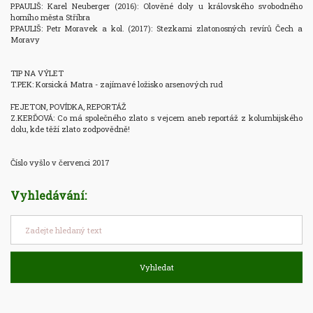
P.PAULIŠ: Karel Neuberger (2016): Olověné doly u královského svobodného 
horního města Stříbra

P.PAULIŠ: Petr Moravek a kol. (2017): Stezkami zlatonosných revírů Čech a 
Moravy

TIP NA VÝLET

T.PEK: Korsická Matra - zajímavé ložisko arsenových rud

FEJETON, POVÍDKA, REPORTÁŽ

Z.KERĎOVÁ: Co má společného zlato s vejcem aneb reportáž z kolumbijského 
dolu, kde těží zlato zodpovědně!

Číslo vyšlo v červenci 2017
Vyhledávání:
Vyhledat