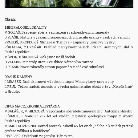
Obsah:
MINERALOGIE, LOKALITY

V.GOLIÁŠ: Bezpečný sběr a zacházení s radioaktivními minerály

J.PLAŠIL: Historie výzkumu supergenních minerálů uranu v českých zemích

P.PAULIŠ, S.KOPECKÝ: Strhaře u Tišnova - zajímavý uranový výskyt

P.ŠKÁCHA, Z.DVOŘÁK: Přehled nejvýznamnějších lokalit uranových slíd v 
České republice

V.ŠREIN, B.ŠREINOVÁ: Jak jsme našli šreinit

D.VELEBIL: Minerály uranu ve sbírce Národního muzea

J.PLAŠIL: Nové minerály uranu popsané v nedávné minulosti

DRAHÉ KAMENY

I.MRÁZEK: Drahokamová výzdoba insignií Masarykovy univerzity

L.REJL: Těžba hadců, asbestu a výroba galanterního zboží v tzv. „Kolečkárně" 
u Hrubšic

INFORMACE, KRONIKA, LISTÁRNA

V.SALÁŠEK, V. HILSEOVÁ: Vzpomínka sběratele minerálů Ing. Antonína Hilseho

E.ŠIMEK, J.MAREK: 232 let od vydání nejstarší geologické mapy z území 
České republiky

V.SMUTKOVÁ: RNDr. Daniel Smutek oslavil 65 let aneb „Záliba a koníček profesí, 
profese zálibou a koníčkem"

P.WELSER: Ohlédnutí za jarním Tišnovem
