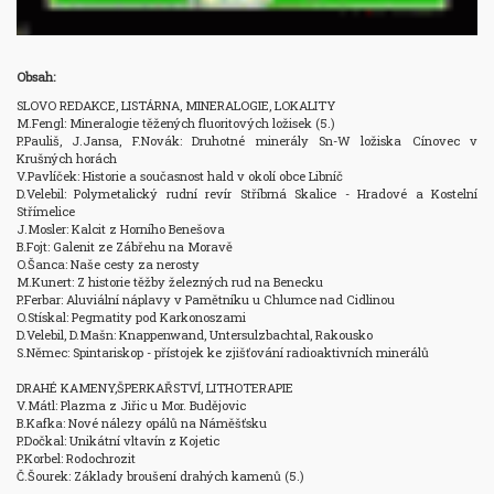
Obsah:
SLOVO REDAKCE, LISTÁRNA, MINERALOGIE, LOKALITY

M.Fengl: Mineralogie těžených fluoritových ložisek (5.) 

P.Pauliš, J.Jansa, F.Novák: Druhotné minerály Sn-W ložiska Cínovec v 
Krušných horách 

V.Pavlíček: Historie a současnost hald v okolí obce Libníč 

D.Velebil: Polymetalický rudní revír Stříbrná Skalice - Hradové a Kostelní 
Střímelice 

J.Mosler: Kalcit z Horního Benešova 

B.Fojt: Galenit ze Zábřehu na Moravě 

O.Šanca: Naše cesty za nerosty 

M.Kunert: Z historie těžby železných rud na Benecku 

P.Ferbar: Aluviální náplavy v Pamětníku u Chlumce nad Cidlinou 

O.Stískal: Pegmatity pod Karkonoszami 

D.Velebil, D.Mašn: Knappenwand, Untersulzbachtal, Rakousko 

S.Němec: Spintariskop - přístojek ke zjišťování radioaktivních minerálů

DRAHÉ KAMENY,ŠPERKAŘSTVÍ, LITHOTERAPIE

V.Mátl: Plazma z Jiřic u Mor. Budějovic

B.Kafka: Nové nálezy opálů na Náměšťsku

P.Dočkal: Unikátní vltavín z Kojetic

P.Korbel: Rodochrozit

Č.Šourek: Základy broušení drahých kamenů (5.)
