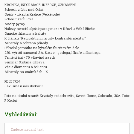
KRONIKA, INFORMACE, INZERCE, OZNÁMENÍ

Scheelit z Litic nad Orlicí

Opály - lokalita Kralice (Velké pole)

Scheelit ze Žulové

Modrý pyrop

Nálezy nerostů alpské parageneze v Křoví u Velké Bíteše

Omické růženíny a kalcity

K článku "Radioaktivní nerosty kontra sběratelství"

Minerály a ochrana přírody

Přírodní památka na bývalém fluoritovém dole

220. výročí narození J.A. Stolze - geologa, lékaře a filantropa

Tajné přání - 70 vltavínů za rok

Seminář Stříbrná Jihlava

Vše o diamantu a briliantu

Minerály na známkách - X.

FEJETON

Jak jsme u nás sbírkařili

Foto na titulní straně: Krystaly rodochrozitu, Sweet Home, Colorado, USA. Foto: 
P. Korbel
Vyhledávání: