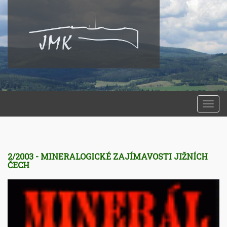
Togg
navi
2/2003 - MINERALOGICKÉ ZAJÍMAVOSTI JIŽNÍCH
ČECH