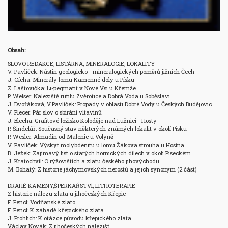
Obsah:
SLOVO REDAKCE, LISTÁRNA, MINERALOGIE, LOKALITY

V. Pavlíček: Nástin geologicko - mineralogických poměrů jižních Čech 

J. Cícha: Minerály lomu Kamenné doly u Písku 

Z. Laštovička: Li-pegmatit v Nové Vsi u Křemže 

P. Welser: Naleziště rutilu Zvěrotice a Dobrá Voda u Soběslavi 

J. Dvořáková, V.Pavlíček: Propady v oblasti Dobré Vody u Českých Budějovic 

V. Plecer: Pár slov o sbírání vltavínů 

J. Blecha: Grafitové ložisko Koloděje nad Lužnicí - Hosty 

P. Šindelář: Současný stav některých známých lokalit v okolí Písku 

P. Wesler: Almadin od Malenic u Volyně 

V. Pavlíček: Výskyt molybdenitu u lomu Žákova strouha u Hosína 

B. Ježek: Zajímavý list o starých hornických dílech v okolí Píseckém 

J. Kratochvíl: O rýžovištích a zlatu českého jihovýchodu 

M. Bohatý: Z historie jáchymovských nerostů a jejich synonym (2.část)

DRAHÉ KAMENY,ŠPERKAŘSTVÍ, LITHOTERAPIE

Z historie nálezu zlata u jihočeských Křepic

F. Fencl: Vodňanské zlato

F. Fencl: K záhadě křepického zlata

J. Fröhlich: K otázce původu křepického zlata

Václav Novák: Z jihočeských nalezišť
