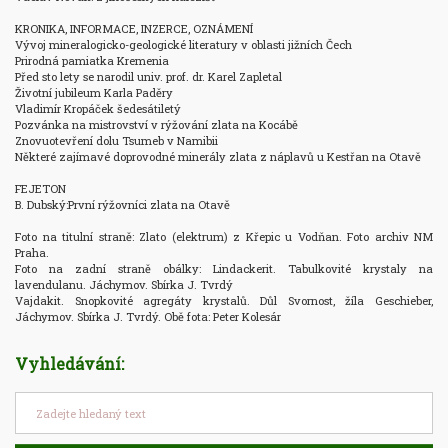
KRONIKA, INFORMACE, INZERCE, OZNÁMENÍ

Vývoj mineralogicko-geologické literatury v oblasti jižních Čech

Prirodná pamiatka Kremenia

Před sto lety se narodil univ. prof. dr. Karel Zapletal

Životní jubileum Karla Paděry

Vladimír Kropáček šedesátiletý

Pozvánka na mistrovství v rýžování zlata na Kocábě

Znovuotevření dolu Tsumeb v Namibii

Některé zajímavé doprovodné minerály zlata z náplavů u Kestřan na Otavě

FEJETON

B. Dubský:První rýžovníci zlata na Otavě

Foto na titulní straně: Zlato (elektrum) z Křepic u Vodňan. Foto archiv NM 
Praha.

Foto na zadní straně obálky: Lindackerit. Tabulkovité krystaly na 
lavendulanu. Jáchymov. Sbírka J. Tvrdý

Vajdakit. Snopkovité agregáty krystalů. Důl Svornost, žíla Geschieber, 
Jáchymov. Sbírka J. Tvrdý. Obě fota: Peter Kolesár
Vyhledávání: