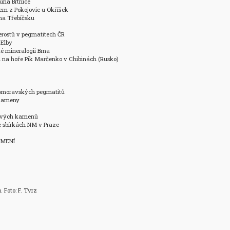
há Brtnice 

em z Pokojovic u Okříšek 

a Třebíčsku 

erostů v pegmatitech ČR 

Elby 

é mineralogii Brna 

l na hoře Pik Marčenko v Chibinách (Rusko) 

omoravských pegmatitů

kameny

kových kamenů

 sbírkách NM v Praze

MENÍ

. Foto: F. Tvrz