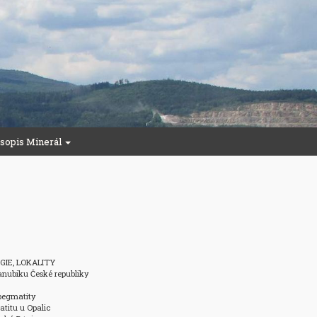
sopis Minerál
IE, LOKALITY

nubiku České republiky 

egmatity 

itu u Opalic 
