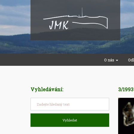
O nás
Od
Vyhledávání:
3/199
Vyhledat