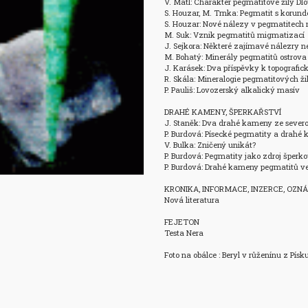
V. Mátl: Charakter pegmatitové žíly Dlou
S. Houzar, M. Trnka: Pegmatit s korund
S. Houzar: Nové nálezy v pegmatitech n
M. Suk: Vznik pegmatitů migmatizací 

J. Sejkora: Některé zajímavé nálezry n
M. Bohatý: Minerály pegmatitů ostrova 
J. Karásek: Dva příspěvky k topografick
R. Skála: Mineralogie pegmatitových ži
P. Pauliš: Lovozerský alkalický masív

DRAHÉ KAMENY, ŠPERKAŘSTVÍ

J. Staněk: Dva drahé kameny ze sever
P. Burdová: Písecké pegmatity a drahé 
V. Bulka: Zničený unikát?

P. Burdová: Pegmatity jako zdroj šper
P. Burdová: Drahé kameny pegmatitů ve
KRONIKA, INFORMACE, INZERCE, OZNÁ
Nová literatura

FEJETON

Testa Nera

Foto na obálce : Beryl v růženínu z Písku