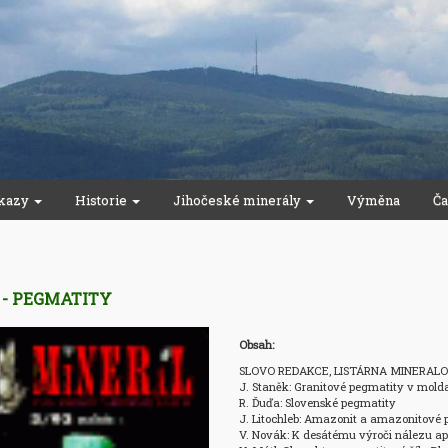
kazy
Historie
Jihočeské minerály
Výměna
Ča
3 - PEGMATITY
Obsah:
SLOVO REDAKCE, LISTÁRNA MINERALOG
J. Staněk: Granitové pegmatity v molda
R. Ďuďa: Slovenské pegmatity 

J. Litochleb: Amazonit a amazonitové p
V. Novák: K desátému výroči nálezu apat