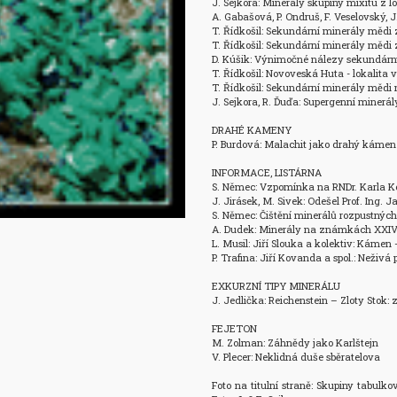
J. Sejkora: Minerály skupiny mixitu z lok
A. Gabašová, P. Ondruš, F. Veselovský,
T. Řídkošil: Sekundární minerály mědi z
T. Řídkošil: Sekundární minerály mědi z
D. Kúšik: Výnimočné nálezy sekundárny
T. Řídkošil: Novoveská Huta - lokalita
T. Řídkošil: Sekundární minerály mědi na
J. Sejkora, R. Ďuďa: Supergenní minerál
DRAHÉ KAMENY

P. Burdová: Malachit jako drahý kámen je v
INFORMACE, LISTÁRNA

S. Němec: Vzpomínka na RNDr. Karla K
J. Jirásek, M. Sivek: Odešel Prof. Ing. J
S. Němec: Čištění minerálů rozpustných
A. Dudek: Minerály na známkách XXIV
L. Musil: Jiří Slouka a kolektiv: Kámen 
P. Trafina: Jiří Kovanda a spol.: Neživá p
EXKURZNÍ TIPY MINERÁLU

J. Jedlička: Reichenstein – Zloty Stok:
FEJETON

M. Zolman: Záhnědy jako Karlštejn

V. Plecer: Neklidná duše sběratelova

Foto na titulní straně: Skupiny tabulko