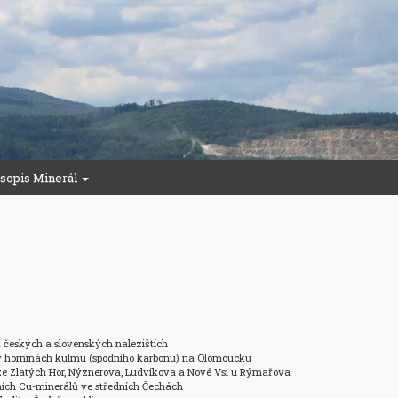
sopis Minerál
českých a slovenských nalezištích 

v horninách kulmu (spodního karbonu) na Olomoucku 

ze Zlatých Hor, Nýznerova, Ludvíkova a Nové Vsi u Rýmařova 

nních Cu-minerálů ve středních Čechách 
