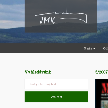
O nás
Od
Vyhledávání:
5/200
Vyhledat