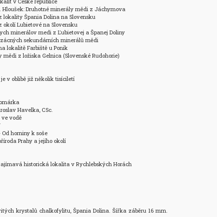
alit v České republice 

 J. Hloušek: Druhotné minerály mědi z Jáchymova 

 lokality Špania Dolina na Slovensku 

 okolí Lubietové na Slovensku 

ch minerálov medi z Ľubietovej a Španej Doliny 

 vzácných sekundárních minerálů mědi 

 lokalitě Farbiště u Ponik 

y mědi z ložiska Gelnica (Slovenské Rudohorie)

 oblibě již několik tisíciletí

omárka

aroslav Havelka, CSc.

 ve vodě



- Od horniny k soše

říroda Prahy a jejího okolí

 zajímavá historická lokalita v Rychlebských Horách

vitých krystalů chalkofylitu, Špania Dolina. Šířka záběru 16 mm. 