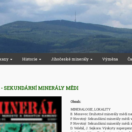
kazy
Historie
Jihočeské minerály
Výměna
Ča
7 - SEKUNDÁRNÍ MINERÁLY MĚDI
Obsah:
MINERALOGIE, LOKALITY

B. Moravec: Druhotné minerály mědi na 
P. Novotný: Sekundární minerály mědi 
P. Novotný: Sekundární minerály mědi 
D. Velebil, J. Sejkora: Výskyty superge