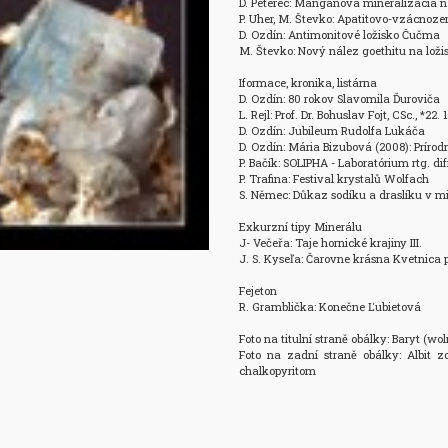
D. Peterec: Mangánová mineralizácia n
P. Uher, M. Števko: Apatitovo-vzácnoz
D. Ozdín: Antimonitové ložisko Čučma

M. Števko: Nový nález goethitu na lož
Iformace, kronika, listárna

D. Ozdín: 80 rokov Slavomila Ďuroviča

L. Rejl: Prof. Dr. Bohuslav Fojt, CSc., *22. 1
D. Ozdín: Jubileum Rudolfa Lukáča

D. Ozdín: Mária Bizubová (2008): Príro
P. Bačík: SOLIPHA - Laboratórium rtg. dif
P. Trafina: Festival krystalů Wolfach

S. Němec: Důkaz sodíku a draslíku v mi
Exkurzní tipy Minerálu

J- Večeřa: Taje hornické krajiny III.

J. S. Kyseľa: Čarovne krásna Kvetnica p
Fejeton

R. Gramblička: Konečne Ľubietová

Foto na titulní straně obálky: Baryt (w
Foto na zadní straně obálky: Albit zo
chalkopyritom