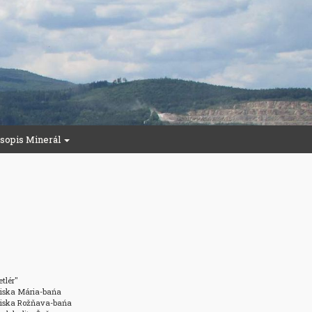
sopis Minerál
tlér"

žiska Mária-bańa

ožiska Rožňava-bańa
