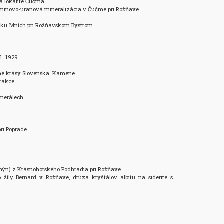
a lokalite Čučma

eminovo-uranová mineralizácia v Čučme pri Rožňave

isku Mních pri Rožňavskom Bystrom

1. 1929

dné krásy Slovenska. Kamene

rakce

nerálech

ri Poprade

olnýn) z Krásnohorského Podhradia pri Rožňave

 žíly Bernard v Rožňave, drúza kryštálov albitu na siderite s 