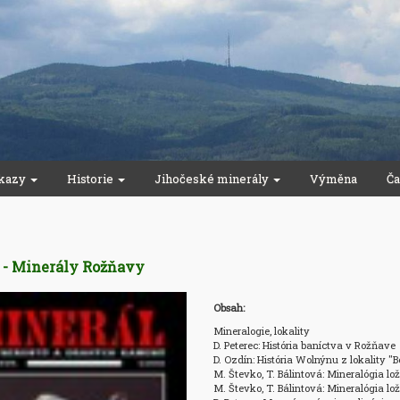
kazy
Historie
Jihočeské minerály
Výměna
Ča
 - Minerály Rožňavy
Obsah:
Mineralogie, lokality

D. Peterec: História baníctva v Rožňave

D. Ozdín: História Wolnýnu z lokality "Be
M. Števko, T. Bálintová: Mineralógia lo
M. Števko, T. Bálintová: Mineralógia l