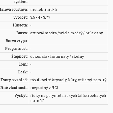
systém:
talová soustava:
monoklinická
Tvrdost:
3,5 - 4 / 3,77
Hustota:
-
Barva:
azurově modrá /světle modrý / průsvitný
Barva vrypu:
-
Propustnost:
-
Štěpnost:
dokonalá / lasturnatý / skelný
Lom:
-
Lesk:
-
Tvary a vzhled:
tabulkovité krystaly, kůry, celistvý, zemitý
Jiné vlastnosti:
rozpustný v HCl
Výskyt:
řídký na polymetalických žilách bohatých
na měď