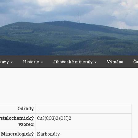
kazy
Historie
Jihočeské minerály
Výměna
Ča
Odrůdy
-
ystalochemický
Cu3(CO3)2 (OH)2
vzorec:
Mineralogický
Karbonáty