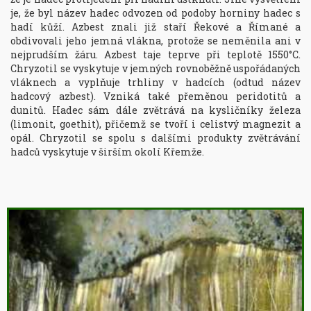
je, že byl název hadec odvozen od podoby horniny hadec s 
hadí kůží. Azbest znali již staří Řekové a Římané a 
obdivovali jeho jemná vlákna, protože se neměnila ani v 
nejprudším žáru. Azbest taje teprve při teplotě 1550°C. 
Chryzotil se vyskytuje v jemných rovnoběžně uspořádaných 
vláknech a vyplňuje trhliny v hadcích (odtud název 
hadcový azbest). Vzniká také přeměnou peridotitů a 
dunitů. Hadec sám dále zvětrává na kysličníky železa 
(limonit, goethit), přičemž se tvoří i celistvý magnezit a 
opál. Chryzotil se spolu s dalšími produkty zvětrávání 
hadců vyskytuje v širším okolí Křemže.