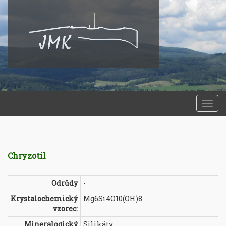
Togg
navi
Chryzotil
Odrůdy
-
Krystalochemický
Mg6Si4O10(OH)8
vzorec:
Mineralogický
Silikáty