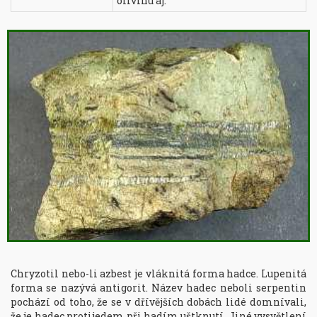
olivínu aj.
Chryzotil nebo-li azbest je vláknitá forma hadce. Lupenitá 
forma se nazývá antigorit. Název hadec neboli serpentin 
pochází od toho, že se v dřívějších dobách lidé domnívali, 
že je hadec protijedem při hadím uštknutí. Jiné vysvětlení 