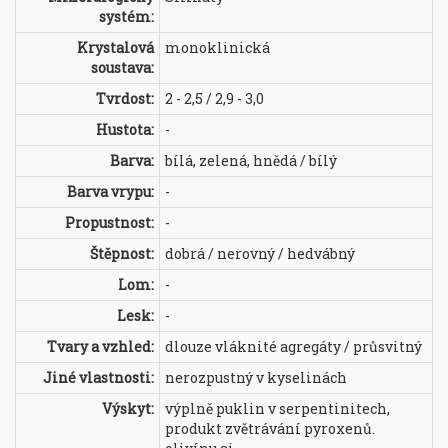
systém:
Krystalová
monoklinická
soustava:
Tvrdost:
2 - 2,5 / 2,9 - 3,0
Hustota:
-
Barva:
bílá, zelená, hnědá / bílý
Barva vrypu:
-
Propustnost:
-
Štěpnost:
dobrá / nerovný / hedvábný
Lom:
-
Lesk:
-
Tvary a vzhled:
dlouze vláknité agregáty / průsvitný
Jiné vlastnosti:
nerozpustný v kyselinách
Výskyt:
výplně puklin v serpentinitech,
produkt zvětrávání pyroxenů.