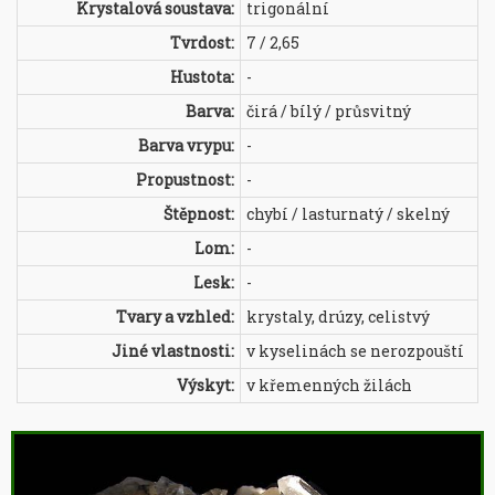
Krystalová soustava:
trigonální
Tvrdost:
7 / 2,65
Hustota:
-
Barva:
čirá / bílý / průsvitný
Barva vrypu:
-
Propustnost:
-
Štěpnost:
chybí / lasturnatý / skelný
Lom:
-
Lesk:
-
Tvary a vzhled:
krystaly, drúzy, celistvý
Jiné vlastnosti:
v kyselinách se nerozpouští
Výskyt:
v křemenných žilách