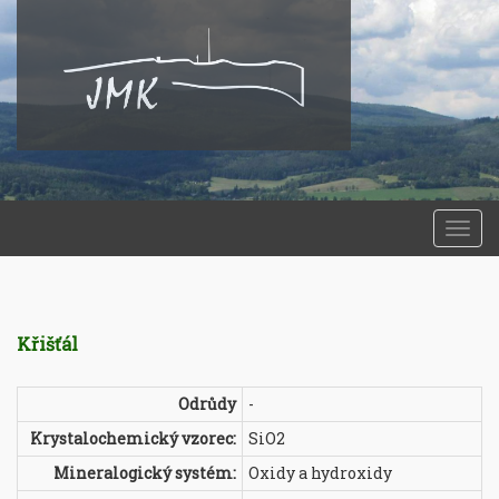
Togg
navi
Křišťál
Odrůdy
-
Krystalochemický vzorec:
SiO2
Mineralogický systém:
Oxidy a hydroxidy