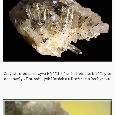
Čirý křemen se nazývá křišťál. Pěkné jihočeské křišťály se 
nacházely v Ratibořských Horách a u Dražíče na Bechyňsku.