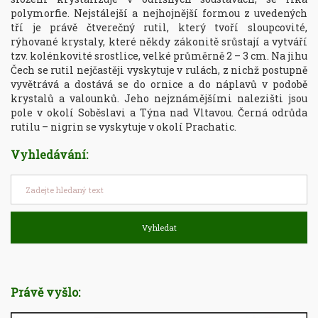
polymorfie. Nejstálejší a nejhojnější formou z uvedených 
tří je právě čtverečný rutil, který tvoří sloupcovité, 
rýhované krystaly, které někdy zákonitě srůstají a vytváří 
tzv. kolénkovité srostlice, velké průměrně 2 – 3 cm. Na jihu 
Čech se rutil nejčastěji vyskytuje v rulách, z nichž postupně 
vyvětrává a dostává se do ornice a do náplavů v podobě 
krystalů a valounků. Jeho nejznámějšími nalezišti jsou 
pole v okolí Soběslavi a Týna nad Vltavou. Černá odrůda 
rutilu – nigrin se vyskytuje v okolí Prachatic.
Vyhledávání:
Vyhledat
Právě vyšlo: