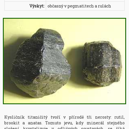
Výskyt:
občasný v pegmatitech a rulách
Kysličník titaničitý tvoří v přírodě tři nerosty: rutil, 
brookit a anatas. Tomuto jevu, kdy minerál stejného 
složení krystalizuje v odlišných soustavách, se říká 