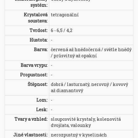
systém:
Krystalová
tetragonální
soustava:
Tvrdost:
6 - 6,5 / 4,2
Hustota:
-
Barva:
červená až hnědočerná / světle hnědý
/ průsvitný až opakní
Barva vrypu:
-
Propustnost:
-
Štěpnost:
dobrá / lasturnatý, nerovný / kovový
až diamantový
Lom:
-
Lesk:
-
Tvary a vzhled:
sloupcovité krystaly, kolenovitá
dvojčata, valounky
Jiné vlastnosti:
nerozpustný v kyselinách