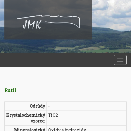
Togg
navi
Rutil
Odrůdy
-
Krystalochemický
TiO2
vzorec:
Mineralogický
Oxidy a hydroxidy