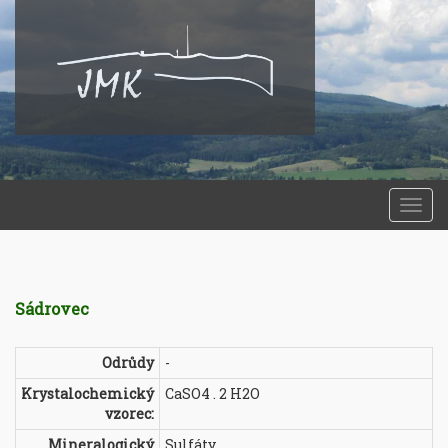
Togg
navi
Sádrovec
Odrůdy
-
Krystalochemický
CaSO4 . 2 H2O
vzorec:
Mineralogický
Sulfáty