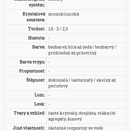
systém:
Krystalová
monoklinická
soustava:
Tvrdost:
1,5 - 2 / 2,3
Hustota:
-
Barva:
bezbarvý, bílá až šedá / bezbarvý /
průhledný až průsvitný
Barva vrypu:
-
Propustnost:
-
Štěpnost:
dokonalá / lasturnatý / skelný až
perleťový
Lom:
-
Lesk:
-
Tvary a vzhled:
časté krystaly, dvojčata, vláknité
agregáty, kusový
Jiné vlastnosti:
částečně rozpustný ve vodě