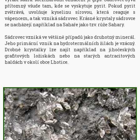
přítomný všude tam, kde se vyskytuje pyrit. Pokud pyrit 
zvětrává, uvolňuje kyselinu sírovou, která reaguje s 
vápencem, a tak vzniká sádrovec. Krásné krystaly sádrovce 
se nacházejí například na Sahaře jako tzv. růže Sahary.

Sádrovec vzniká ve většině případů jako druhotný minerál. 
Jeho primární vznik na hydrotermálních žilách je vzácný. 
Drobné krystalky lze najít například na jihočeských 
grafitových ložiskách nebo na starých antracitových 
haldách v okolí obce Lhotice.