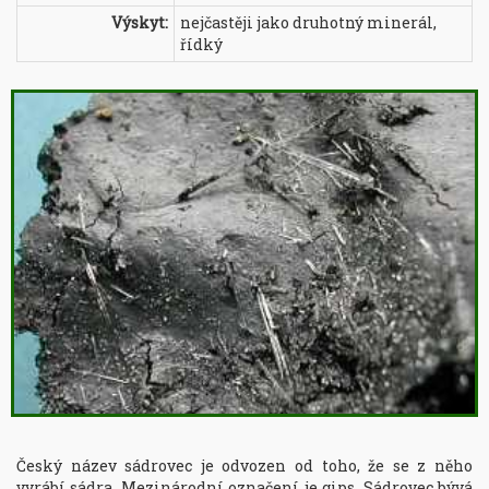
Výskyt:
nejčastěji jako druhotný minerál,
řídký
Český název sádrovec je odvozen od toho, že se z něho 
vyrábí sádra. Mezinárodní označení je gips. Sádrovec bývá 