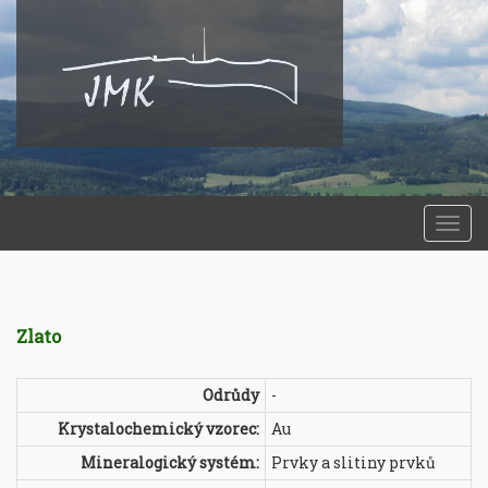
Togg
navi
Zlato
Odrůdy
-
Krystalochemický vzorec:
Au
Mineralogický systém:
Prvky a slitiny prvků