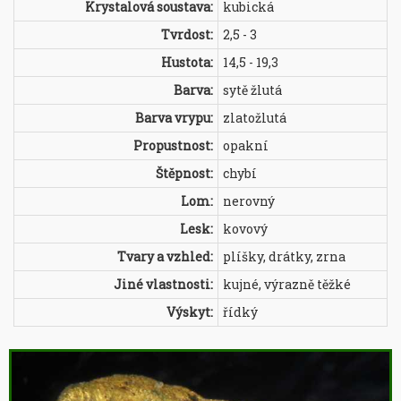
Krystalová soustava:
kubická
Tvrdost:
2,5 - 3
Hustota:
14,5 - 19,3
Barva:
sytě žlutá
Barva vrypu:
zlatožlutá
Propustnost:
opakní
Štěpnost:
chybí
Lom:
nerovný
Lesk:
kovový
Tvary a vzhled:
plíšky, drátky, zrna
Jiné vlastnosti:
kujné, výrazně těžké
Výskyt:
řídký