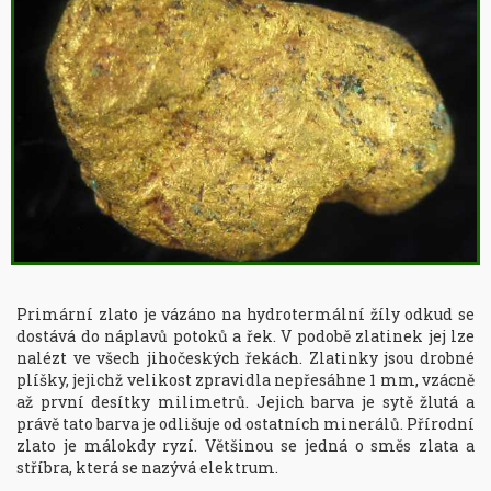
Primární zlato je vázáno na hydrotermální žíly odkud se 
dostává do náplavů potoků a řek. V podobě zlatinek jej lze 
nalézt ve všech jihočeských řekách. Zlatinky jsou drobné 
plíšky, jejichž velikost zpravidla nepřesáhne 1 mm, vzácně 
až první desítky milimetrů. Jejich barva je sytě žlutá a 
právě tato barva je odlišuje od ostatních minerálů. Přírodní 
zlato je málokdy ryzí. Většinou se jedná o směs zlata a 
stříbra, která se nazývá elektrum.
