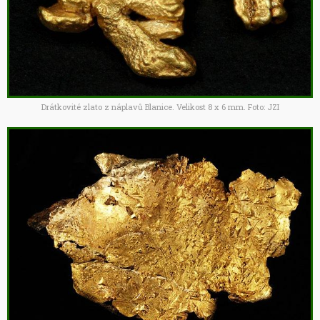
Drátkovité zlato z náplavů Blanice. Velikost 8 x 6 mm. Foto: JZI