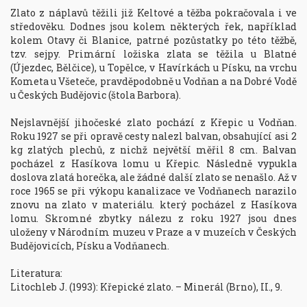
Zlato z náplavů těžili již Keltové a těžba pokračovala i ve 
středověku. Dodnes jsou kolem některých řek, například 
kolem Otavy či Blanice, patrné pozůstatky po této těžbě, 
tzv. sejpy. Primární ložiska zlata se těžila u Blatné 
(Újezdec, Bělčice), u Topělce, v Havírkách u Písku, na vrchu 
Kometa u Všeteče, pravděpodobně u Vodňan a na Dobré Vodě 
u Českých Budějovic (štola Barbora).

Nejslavnější jihočeské zlato pochází z Křepic u Vodňan. 
Roku 1927 se při opravě cesty nalezl balvan, obsahující asi 2 
kg zlatých plechů, z nichž největší měřil 8 cm. Balvan 
pocházel z Hasíkova lomu u Křepic. Následně vypukla 
doslova zlatá horečka, ale žádné další zlato se nenašlo. Až v 
roce 1965 se při výkopu kanalizace ve Vodňanech narazilo 
znovu na zlato v materiálu. který pocházel z Hasíkova 
lomu. Skromné zbytky nálezu z roku 1927 jsou dnes 
uloženy v Národním muzeu v Praze a v muzeích v Českých 
Budějovicích, Písku a Vodňanech.

Literatura:
