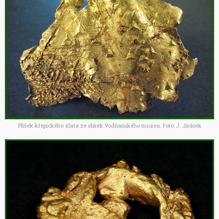
Plíšek křepického zlata ze sbírek Vodňanského muzea. Foto: J. Jirásek