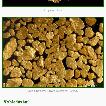
Křepické zlato.
Zlato z náplavů Otavy. Kestřany. Foto: JZI
Vyhledávání: