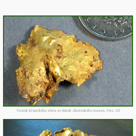
Vzorek křepického zlata ze sbírek Jihočeského muzea. Foto: JZI