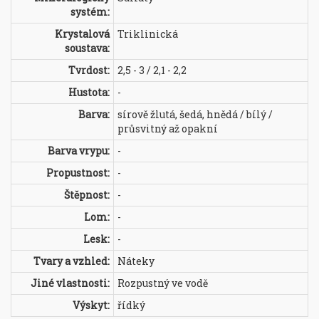
systém:
Krystalová
Triklinická
soustava:
Tvrdost:
2,5 - 3 / 2,1 - 2,2
Hustota:
-
Barva:
sírově žlutá, šedá, hnědá / bílý /
průsvitný až opakní
Barva vrypu:
-
Propustnost:
-
Štěpnost:
-
Lom:
-
Lesk:
-
Tvary a vzhled:
Náteky
Jiné vlastnosti:
Rozpustný ve vodě
Výskyt:
řídký