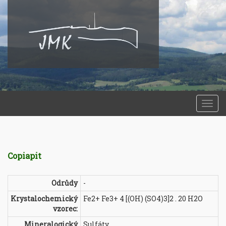
Togg
navi
Copiapit
Odrůdy
-
Krystalochemický
Fe2+ Fe3+ 4 [(OH) (SO4)3]2 . 20 H2O
vzorec:
Mineralogický
Sulfáty