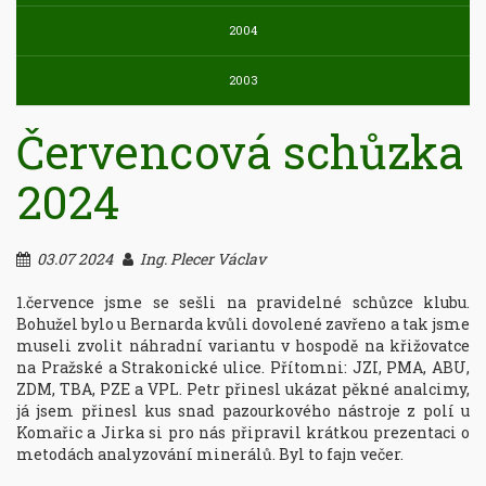
2004
2003
Červencová schůzka
2024
03.07 2024
Ing. Plecer Václav
1.července jsme se sešli na pravidelné schůzce klubu. 
Bohužel bylo u Bernarda kvůli dovolené zavřeno a tak jsme 
museli zvolit náhradní variantu v hospodě na křižovatce 
na Pražské a Strakonické ulice. Přítomni: JZI, PMA, ABU, 
ZDM, TBA, PZE a VPL. Petr přinesl ukázat pěkné analcimy, 
já jsem přinesl kus snad pazourkového nástroje z polí u 
Komařic a Jirka si pro nás připravil krátkou prezentaci o 
metodách analyzování minerálů. Byl to fajn večer.